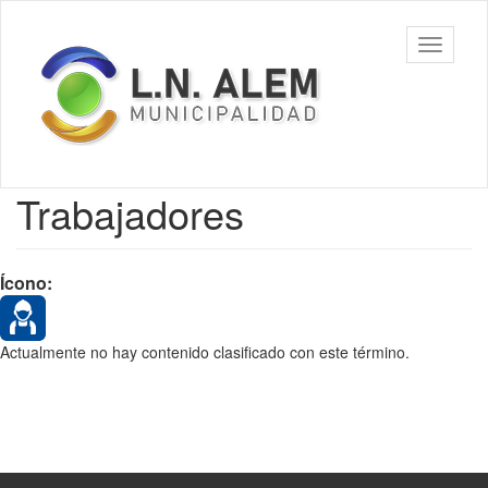
Ir
al
Municipalidad
Mostrar/
contenido
de L. N. Alem
barra
principal
de
navegac
Contenido
Trabajadores
principal
Ícono:
Actualmente no hay contenido clasificado con este término.