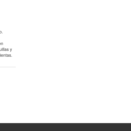
o.
en
illas y
ientas.