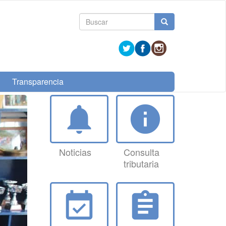
Formulario
Buscar
de
búsqueda
Transparencia
notifications
info
Noticias
Consulta
tributaria
event_available
assignment