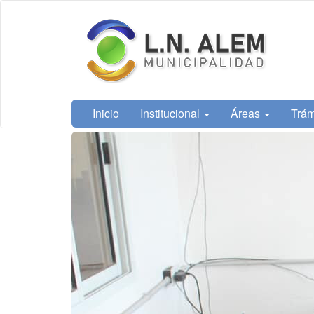
Ir
Municipalidad
al
de L. N. Alem
contenido
principal
Inicio
Institucional
Áreas
Trám
Contenido
principal