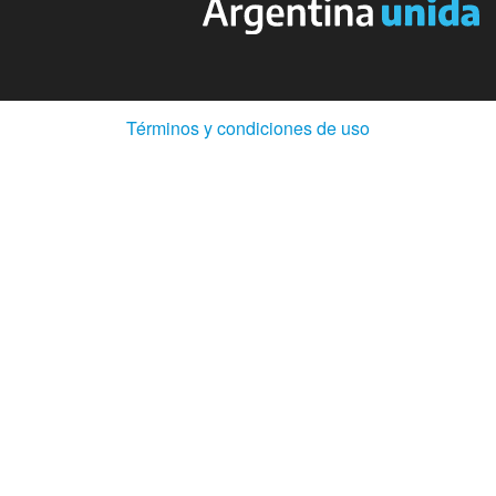
(Abre
Términos y condiciones de uso
en
ventana
nueva)