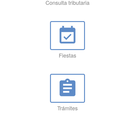
Consulta tributaria
event_available
Fiestas
assignment
Trámites