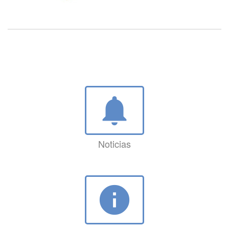
notifications
Noticias
info